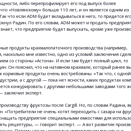
ощности, либо перепрофилирует его под выпуск более
что «Новлянскому» больше 110 лет, и он является одним из
ак что если ADM будет вкладываться в него, то придется ег
ркнул Радин. По его словам, ADM может и продать предприят
не знает, что предприятие будет выпускать, кроме уже произ
чные продукты крахмалопаточного производства (например,
тя, насколько мне известно, одно из условий заключения сде
м со стороны «Астона». И если там будет полный цикл, то
н. Он пояснил, что на нативном крахмале, который ранее в
к кормовые продукты очень востребованы. «Так что, с одной
устрии, а с другой — пока нет ясности, каких продуктах ком
дется конкурировать с другими небольшими заводами того ж
 — заключил эксперт.
роизводству фруктозы после Cargill. Но, по словам Радина, в
ен. «Потребители не очень хотят переходить с сахара на фру
оснащать предприятие специальными емкостями для использ
ять рецептуры, — говорит эксперт. — А вот развитие произ
еснее. Потому что мы ежегодно импортируем пищевых и