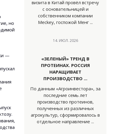
визита в Китай провёл встречу
с основательницей и
собственником компании
о
Meckey, госпожой Менг ...
ие, но
водимой
14. ИЮЛ. 2026
лки —
«ЗЕЛЕНЫЙ» ТРЕНД В
ПРОТЕИНАХ. РОССИЯ
ыпускал
НАРАЩИВАЕТ
ПРОИЗВОДСТВО ...
пания
е
По данным «Агроинвестора», за
последние семь лет
производство протеинов,
ыпуск
полученных из различных
ктозу.
агрокультур, сформировалось в
ования,
отдельное направление ...
водства