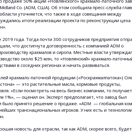
по продаже 50% акций «Новлянского» крахмало-паточного за
 Midland Co. (ADM, США). Об этом сообщила пресс-служба гла
 области уточняется, что также в ходе совещания между
суждались итоги реализации проекта по реконструкции цеха
н».
 2019 года. Тогда почти 300 сотрудников предприятия отпр
бщали, что достигнута договоренность с компанией ADM о
производству крахмалов и сиропа. Местные власти утверждал
изводство около $25 млн, то «Новлянский» крахмало-паточны
ствами в соседних регионах и начать развиваться.
лей крахмало-паточной продукции («Роскрахмалпатока») Ол
Астона» — это растительные масла, кормовые продукты,
я. «Если посмотреть на весь бизнес компании, то получает
ум 1%», — оценил он. Эксперт предполагает, что завод был
 и было принято решение о продаже. «ADM — глобальная ком
нейших транснациональных игроков. У них есть и технологии
н.
ошая новость для отрасли, так как ADM, скорее всего, будет