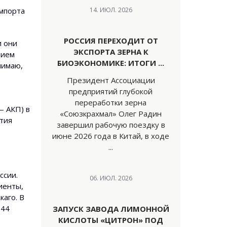
импорта
14. ИЮЛ. 2026
РОССИЯ ПЕРЕХОДИТ ОТ
и они
ЭКСПОРТА ЗЕРНА К
нием
БИОЭКОНОМИКЕ: ИТОГИ ...
нимаю,
Президент Ассоциации
предприятий глубокой
переработки зерна
— АКП) в
«Союзкрахмал» Олег Радин
тия
завершил рабочую поездку в
июне 2026 года в Китай, в ходе
...
ссии.
06. ИЮЛ. 2026
иенты,
аго. В
 44
ЗАПУСК ЗАВОДА ЛИМОННОЙ
КИСЛОТЫ «ЦИТРОН» ПОД