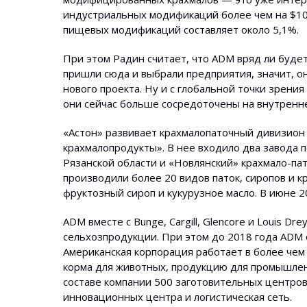
индустриальных модификаций более чем на $100
пищевых модификаций составляет около 5,1%.
При этом Радин считает, что ADM вряд ли буде
пришли сюда и выбрали предприятия, значит, о
нового проекта. Ну и с глобальной точки зрения
они сейчас больше сосредоточены на внутренн
«Астон» развивает крахмалопаточный дивизион с
крахмалопродукты». В нее входило два завода 
Рязанской области и «Новлянский» крахмало-па
производили более 20 видов паток, сиропов и к
фруктозный сироп и кукурузное масло. В июне 
ADM вместе с Bunge, Cargill, Glencore и Louis D
сельхозпродукции. При этом до 2018 года ADM о
Американская корпорация работает в более чем
корма для животных, продукцию для промышленн
составе компании 500 заготовительных центров
инновационных центра и логистическая сеть.