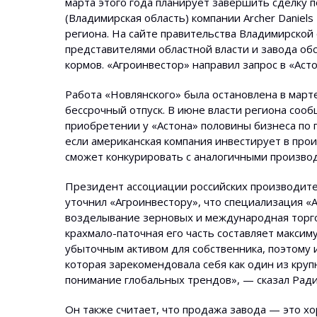
марта этого года планирует завершить сделку 
(Владимирская область) компании Archer Daniels
региона. На сайте правительства Владимирской
представителями областной власти и завода об
кормов. «Агроинвестор» направил запрос в «Асто
Работа «Новлянского» была остановлена в марте
бессрочный отпуск. В июне власти региона соо
приобретении у «Астона» половины бизнеса по 
если американская компания инвестирует в про
сможет конкурировать с аналогичными производ
Президент ассоциации российских производите
уточнил «Агроинвестору», что специализация «
возделывание зерновых и международная торговл
крахмало-паточная его часть составляет максим
убыточным активом для собственника, поэтому
которая зарекомендовала себя как один из круп
понимание глобальных трендов», — сказал Ради
Он также считает, что продажа завода — это хор