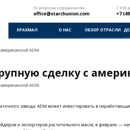
По вопросам сотрудничества:
С 9:00 д
office@starchunion.com
+7 (49
КРАХМАЛ
О НАС
ОБЗОР ОТРАСЛИ
ДЕ
с американской ADM
крупную сделку с амер
с американской ADM
паточного завода. ADM может инвестировать в неработающи
ейдеров и экспортеров растительного масла, в феврале — на