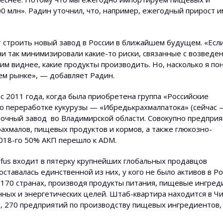
 млн». Радин уточнил, что, например, ежегодный прирост 
т строить новый завод в России в ближайшем будущем. «Есл
ни так минимизировали какие-то риски, связанные с возведе
 им виднее, какие продукты производить. Но, насколько я по
ем рынке», — добавляет Радин.
 2011 года, когда была приобретена группа «Российские
по переработке кукурузы — «Ибредькрахмалпатока» (сейчас 
точный завод во Владимирской области. Совокупно предприя
рахмалов, пищевых продуктов и кормов, а также глюкозно-
2018-го 50% АКП перешло к ADM.
reyfus входит в пятерку крупнейших глобальных продавцов
ставалась единственной из них, у кого не было активов в Ро
 170 странах, производя продукты питания, пищевые ингред
ых и энергетических целей. Штаб-квартира находится в Чик
, 270 предприятий по производству пищевых ингредиентов,