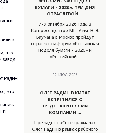
«РОССИЙСКАЯ НЕДЕЛЯ
вода
БУМАГИ – 2026»: ТРИ ДНЯ
вы
ОТРАСЛЕВОЙ ...
 сушки
7–9 октября 2026 года в
Конгресс-центре МГТУ им. Н. Э.
Баумана в Москве пройдут
авили в
отраслевой форум «Российская
неделя бумаги – 2026» и
и, что
«Российский ...
й завод
22. ИЮЛ. 2026
ег Радин
ся, что
ОЛЕГ РАДИН В КИТАЕ
ВСТРЕТИЛСЯ С
пания,
ПРЕДСТАВИТЕЛЯМИ
, и
КОМПАНИИ ...
Президент «Союзкрахмала»
Олег Радин в рамках рабочего