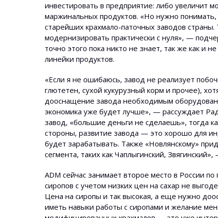
инвестировать в предприятие: либо увеличит м
маржинальных продуктов. «Но нужно понимать, 
старейших крахмало-паточных заводов страны. Т
модернизировать практически с нуля», — подче
точно этого пока никто не знает, так же как и 
линейки продуктов.
«Если я не ошибаюсь, завод не реализует побо
глютетен, сухой кукурузный корм и прочее), хо
дооснащение завода необходимым оборудование
экономика уже будет лучше», — рассуждает Ради
завод, «большие деньги не сделаешь», тогда ка
стороны, развитие завода — это хорошо для инд
будет зарабатывать. Также «Новлянскому» при
сегмента, таких как Чаплыгинский, Звягинский»,
ADM сейчас занимает второе место в России по п
сиропов с учетом низких цен на сахар не выгод
Цена на сиропы и так высокая, а еще нужно до
иметь навыки работы с сиропами и желание мен
модифицированных крахмалов — это уже интер