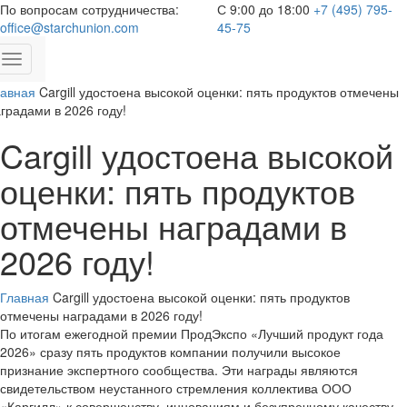
По вопросам сотрудничества:
С 9:00 до 18:00
+7 (495) 795-
office@starchunion.com
45-75
Toggle
navigation
лавная
Cargill удостоена высокой оценки: пять продуктов отмечены
градами в 2026 году!
Cargill удостоена высокой
оценки: пять продуктов
отмечены наградами в
2026 году!
Главная
Cargill удостоена высокой оценки: пять продуктов
отмечены наградами в 2026 году!
По итогам ежегодной премии ПродЭкспо «Лучший продукт года
2026» сразу пять продуктов компании получили высокое
признание экспертного сообщества. Эти награды являются
свидетельством неустанного стремления коллектива ООО
«Каргилл» к совершенству, инновациям и безупречному качеству.