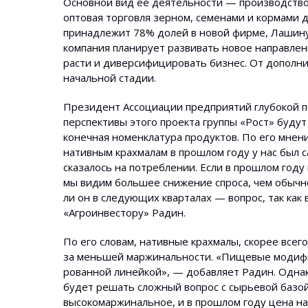
Основной вид ее деятельности — производств
оптовая торговля зерном, семенами и кормами д
принадлежит 78% долей в новой фирме, Лашину
компания планирует развивать новое направлен
расти и диверсифицировать бизнес. От дополни
начальной стадии.
Президент Ассоциации предприятий глубокой пе
перспективы этого пр­оекта группы «Рост» будут
конечная номенклатура продук­тов. По его мнени
нативным крахм­алам в прошлом году у нас был с
сказалось на потреблении. Если в прошлом году п
мы видим большее снижение спроса, чем обычно.
ли он в следующих кварталах — вопрос, так как
«Агроинвестор­у» Радин.
По его словам, нативные крахмалы, скорее всего
за меньшей маржинально­сти. «Пищевые модифи
рованной линейкой», — добавляет Радин. Однак
будет реш­ать сложный вопрос с сырьевой базой 
высокомаржинально­е, и в прошлом году цена на 