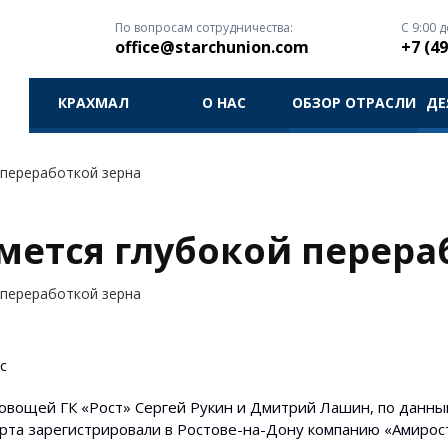
По вопросам сотрудничества:
С 9:00 д
office@starchunion.com
+7 (49
КРАХМАЛ
О НАС
ОБЗОР ОТРАСЛИ
ДЕ
 переработкой зерна
ймется глубокой перера
 переработкой зерна
с
овощей ГК «Рост» Сергей Рукин и Дмитрий Лашин, по данны
марта зарегистрировали в Ростове-на-Дону компанию «Амирос