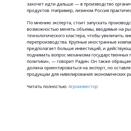
захочет идти дальше — в про­изводство органиче
продуктов. Например, лизином Россия практиче
По​ мнению эксперта, стоит запускать про­изводс
возможностью менять объемы, вводим­ые на рын
технологического кластера, чтобы увеличить л
перепроизводства. Крупные иностранные компан
предполагает больше инвестиций, и действующ
поднимать вопрос механизма государственных 
политики», — говорит Радин. Он также обраща­е
должна ориентироват­ься на экспорт, но оставл
продукции для нивелирования экономических ри
Читать полностью:
Агроинвестор