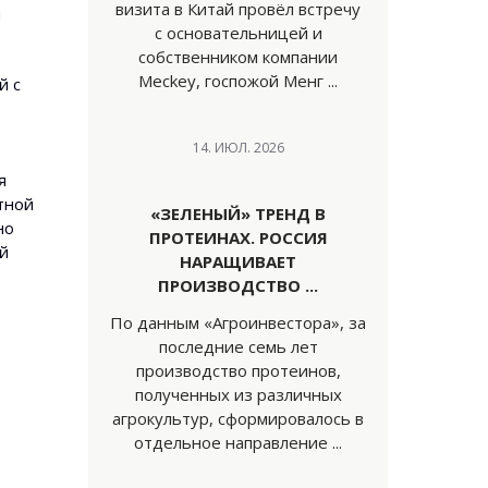
визита в Китай провёл встречу
и
с основательницей и
собственником компании
Meckey, госпожой Менг ...
й с
14. ИЮЛ. 2026
я
тной
«ЗЕЛЕНЫЙ» ТРЕНД В
но
ПРОТЕИНАХ. РОССИЯ
ой
НАРАЩИВАЕТ
ПРОИЗВОДСТВО ...
По данным «Агроинвестора», за
последние семь лет
производство протеинов,
полученных из различных
агрокультур, сформировалось в
отдельное направление ...