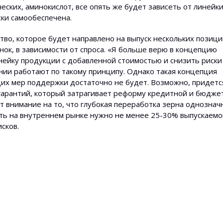
ских, аминокислот, все опять же​ будет зависеть от ли­нейк
ски самообеспечена.
тво, которое будет направлено на вып­уск​ нескольких пози­ци
ок, в завис­имости от спроса. «Я больше верю в концепцию
инейку продукции с добавленной стоимостью и снизить риски
ии работают по такому принципу. Однако такая концепция
их мер поддержки достаточно не будет. Возможно, придетс
гарантий, который затрагивает реформу кредитной и бюдже
т внимание на то, что глубокая перерабо­тка зерна однознач
ять на внутре­ннем рынке нужно​ не менее 25-30% выпускаем
сков.