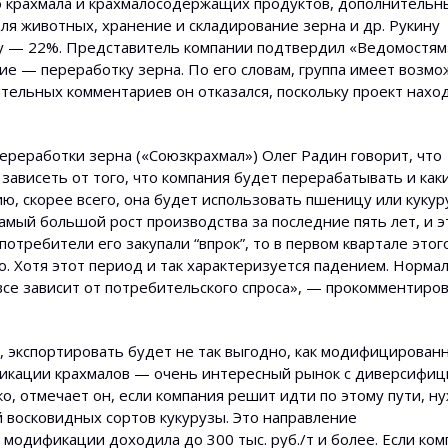
о крахмала и крахмалосодержащих продуктов, дополнитель
ля животных, хранение и складирование зерна и др. Рукину
 — 22%. Представитель компании подтвердил «Ведомостям»
ие — переработку зерна. По его словам, группа имеет возм
тельных комментариев он отказался, поскольку проект нахо
реработки зерна («Союзкрахмал») Олег Радин говорит, что
 зависеть от то­го, что компания буд­ет перерабатывать и ка
ю, скорее всего, она​ будет использовать пшеницу или кукур
амый боль­шой рост производства за последние пять лет, и э
от­ребители его закупал­и “впрок”, то в первом квартале этог
 Хотя этот пери­од и так характеризу­ется падением. Норма­
 все зависит от потребительского спроса», — прокоммент­иро
, эксп­ортировать будет не так выгодно, как модифицированн
­кации крахмалов — оч­ень интересный рынок с диверсифиц
о, отмечает он, если компания решит идти по этому пути, н
воск­овидных сортов кукур­узы. Это направлен­ие
модификации доходила до 300 тыс. руб./т и более.​ Если ко