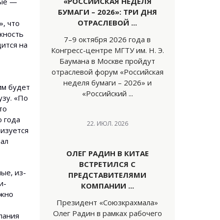
«РОССИЙСКАЯ НЕДЕЛЯ
ные —
БУМАГИ – 2026»: ТРИ ДНЯ
ОТРАСЛЕВОЙ ...
, что
ожность
7–9 октября 2026 года в
дится на
Конгресс-центре МГТУ им. Н. Э.
Баумана в Москве пройдут
отраслевой форум «Российская
неделя бумаги – 2026» и
ким будет
«Российский ...
узу. «По
то
о года
22. ИЮЛ. 2026
лизуется
вал
ОЛЕГ РАДИН В КИТАЕ
ВСТРЕТИЛСЯ С
ые, из-
ПРЕДСТАВИТЕЛЯМИ
и­
КОМПАНИИ ...
ужно
Президент «Союзкрахмала»
Олег Радин в рамках рабочего
мпания