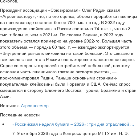
Соколов.
Президент ассоциации «Союзкрахмал» Олег Радин сказал
«Агроинвестору», что, по его оценке, объем переработки пшеницы
на новом заводе составит более 700 тыс. т в год. В 2022 году
производство клейковины в России составило 74 тыс. т, что на 3
тыс. т больше, чем в 2021-м. По словам Радина, в 2023 году
показатель остался примерно на уровне 2022-го. Большая часть
этого объема — порядка 60 тыс. т. — ежегодно экспортируется.
«Внутренний рынок клейковины не такой большой. Это связано в
том числе с тем, что в России очень хорошее качественное зерно.
Спрос со стороны отраслей-потребителей небольшой, поэтому
основная часть пшеничного глютена экспортируется», —
прокомментировал Радин. Раньше основными странами-
покупателями клейковины были Норвегия и США. Сейчас спрос
смещается в сторону Ближнего Востока, Турции, Бразилии и стран
Азии.
Источник:
Агроинвестор
Последние новости
«Российская неделя бумаги – 2026»: три дня отраслевой ...
7–9 октября 2026 года в Конгресс-центре МГТУ им. Н. Э.