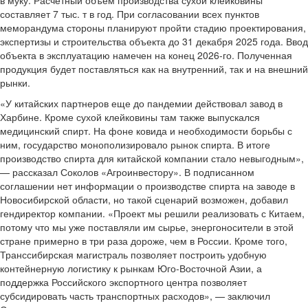
в муку. Расчетный объем производства сухой клейковины
составляет 7 тыс. т в год. При согласовании всех пунктов
меморандума стороны планируют пройти стадию проектирования,
экспертизы и строительства объекта до 31 декабря 2025 года. Ввод
объекта в эксплуатацию намечен на конец 2026-го. Полученная
продукция будет поставляться как на внутренний, так и на внешний
рынки.
«У китайских партнеров еще до пандемии действовал завод в
Харбине. Кроме сухой клейковины там также выпускался
медицинский спирт. На фоне ковида и необходимости борьбы с
ним, государство монополизировало рынок спирта. В итоге
производство спирта для китайской компании стало невыгодным»,
— рассказал Соколов «Агроинвестору». В подписанном
соглашении нет информации о производстве спирта на заводе в
Новосибирской области, но такой сценарий возможен, добавил
гендиректор компании. «Проект мы решили реализовать с Китаем,
потому что мы уже поставляли им сырье, энергоносители в этой
стране примерно в три раза дороже, чем в России. Кроме того,
Транссибирская магистраль позволяет построить удобную
контейнерную логистику к рынкам Юго-Восточной Азии, а
поддержка Российского экспортного центра позволяет
субсидировать часть транспортных расходов», — заключил