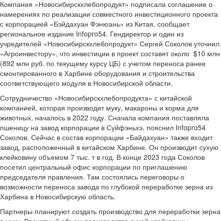
Компания «Новосибирскхлебопродукт» подписала соглашение о
намерениях по реализации совместного инвестиционного проекта
с корпорацией «Бэйдахуан Фэнюань» из Китая, сообщает
региональное издание Infopro54. Гендиректор и один из
учредителей «Новосибирскхлебопродукт» Сергей Соколов уточнил
«Агроинвестору», что инвестиции в проект составят около $10 млн
(892 млн руб. по текущему курсу ЦБ) с учетом переноса ранее
смонтированного в Харбине оборудования и строительства
соответствующего модуля в Новосибирской области.
Сотрудничество «Новосибирскхлебопродукта» с китайской
компанией, которая производит муку, макароны и корма для
животных, началось в 2022 году. Сначала компания поставляла
пшеницу на завод корпорации в Суйфэньхэ, пояснил Infopro54
Соколов. Сейчас в состав корпорации «Байдахуан» также входит
завод, расположенный в китайском Харбине. Он производит сухую
клейковину объемом 7 тыс. т в год. В конце 2023 года Соколов
посетил центральный офис корпорации по приглашению
председателя правления. Там состоялись переговоры о
возможности переноса завода по глубокой переработке зерна из
Харбина в Новосибирскую область.
Партнеры планируют создать производство для переработки зерна