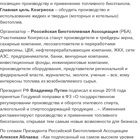
посвящен производству и применению топливного биоэтанола.
Главная цель Конгресса
– обсудить производство и
использование жидких и твердых (моторных и котельных)
биотоплив.
Организатор –
Российская Биотопливная Ассоциация
(РБА).
Участниками Конгресса станут производители и трейдеры зерна,
сахарные компании, лесозаготовители и переработчики
древесины, ЦБК, нефтеперерабатывающие компании, ЖКХ, сети
АЗС, предприниматели, банки, венчурные компании,
инвестиционные фонды, инжиниринговые компании,
производители оборудования, представители региональной и
федеральной власти, журналисты, экологи, ученые – все, кому
интересны топлива из возобновляемого сырья.
Президент РФ
Владимир Путин
подписал в конце 2018 года
принятые Госдумой поправки в ФЗ «О государственном
регулировании производства и оборота этилового спирта,
алкогольной и спиртосодержащей продукции…». Изменения
регламентируют производство и применение топливного
биоэтанола, открывая тем самым новые возможности для бизнеса.
По словам Президента Российской Биотопливной Ассоциации
Алексея Аблаева
: «Как подписанный на самом высоком уровне