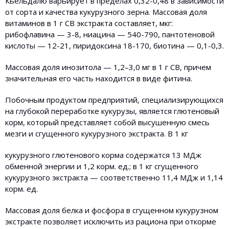
Кьельдалю варьирует в пределах 0,32-0,48 в зависимости
от сорта и качества кукурузного зерна. Массовая доля
витаминов в 1 г СВ экстракта составляет, мкг:
рибофлавина — 3-8, ниацина — 540-790, пантотеновой
кислоты — 12-21, пиридоксина 18-170, биотина — 0,1-0,3.
Массовая доля инозитола — 1,2–3,0 мг в 1 г СВ, причем
значительная его часть находится в виде фитина.
Побочным продуктом предприятий, специализирующихся
на глубокой переработке кукурузы, является глютеновый
корм, который представляет собой высушенную смесь
мезги и сгущенного кукурузного экстракта. В 1 кг
кукурузного глютенового корма содержатся 13 МДж
обменной энергии и 1,2 корм. ед.; в 1 кг сгущенного
кукурузного экстракта — соответственно 11,4 МДж и 1,14
корм. ед.
Массовая доля белка и фосфора в сгущенном кукурузном
экстракте позволяет исключить из рациона при откорме