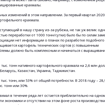
фицированные крахмалы.
ных изменений в этом направлении. За первый квартал 2020
артофельного крахмала.
тупающий в нашу страну из-за рубежа, не так уж велик: од
ью переработки от 1000 тонн/сутки) было бы по силам зам
социации нет информации о планах по разработке подобного
ыращивается картофель технических сортов (с повышенным
облемы должно быть комплексным и начинаться с выращиван
 тыс. тонн нативного картофельного крахмала на 2,6 млн до
еларусь, Казахстан, Украина, Таджикистан.
 тыс. тонн, или 53% от общей потребности. В 2018 году – 28,
с. тонн или 30%.
ахмал в течение ряда лет остается приблизительно на одном
ти экономики и отсутствии на этом фоне роста производства