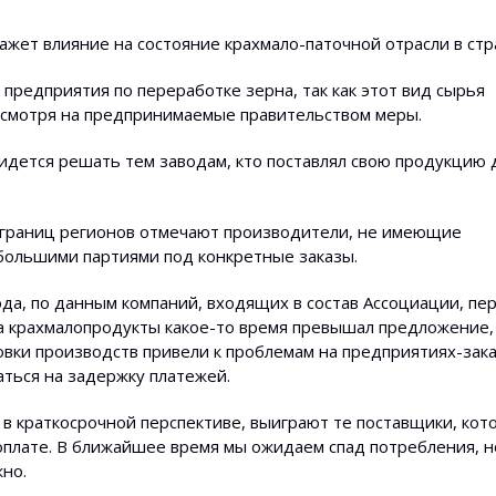
ажет влияние на состояние крахмало-паточной отрасли в стр
предприятия по переработке зерна, так как этот вид сырья
несмотря на предпринимаемые правительством меры.
дется решать тем заводам, кто поставлял свою продукцию 
м границ регионов отмечают производители, не имеющие
большими партиями под конкретные заказы.
ода, по данным компаний, входящих в состав Ассоциации, пе
на крахмалопродукты какое-то время превышал предложение,
вки производств привели к проблемам на предприятиях-зака
ться на задержку платежей.
в краткосрочной перспективе, выиграют те поставщики, кот
 оплате. В ближайшее время мы ожидаем спад потребления, н
но.