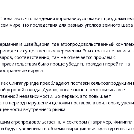
 полагают, что пандемия коронавируса окажет продолжител
сем мире. Но последствия для разных уголков земного шара
 Германия и Швейцария, где агропродовольственный комплек
приведет к существенным переменам. Эти страны не зависят 
аров, соответственно, там не отмечается проблем с
м правительствам было проще убедить граждан перейти на
ространение вируса.
 как Сингапур (где преобладают поставки сельхозпродукции 
ой угрозой голода. Думаю, после нынешнего кризиса все
ственной независимости. Во-первых, это повышает
н в период нарушения цепочки поставок, а во-вторых, увел
ыщенности внутреннего рынка.
ьшим агропродовольственным сектором (например, Филиппи
ти будут увеличивать объемы выращивания культур и пытат