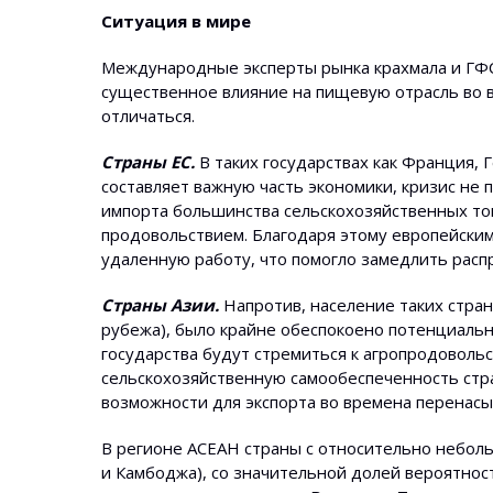
Ситуация в мире
Международные эксперты рынка крахмала и ГФС
существенное влияние на пищевую отрасль во в
отличаться.
Страны ЕС.
В таких государствах как Франция,
составляет важную часть экономики, кризис не 
импорта большинства сельскохозяйственных тов
продовольствием. Благодаря этому европейски
удаленную работу, что помогло замедлить расп
Страны Азии.
Напротив, население таких стран
рубежа), было крайне обеспокоено потенциальн
государства будут стремиться к агропродоволь
сельскохозяйственную самообеспеченность стра
возможности для экспорта во времена перенас
В регионе АСЕАН страны с относительно небол
и Камбоджа), со значительной долей вероятнос