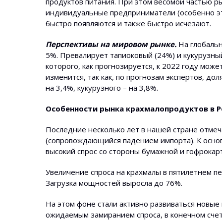
продуктов питания. При этом весомой частью р
индивидуальные предприниматели (особенно это
быстро появляются и также быстро исчезают.
Перспективы на мировом рынке.
На глобальн
5%. Превалирует тапиоковый (24%) и кукурузны
которого, как прогнозируется, к 2022 году може
изменится, так как, по прогнозам экспертов, до
на 3,4%, кукурузного – на 3,8%.
Особенности рынка крахмалопродуктов в Р
Последние несколько лет в нашей стране отмеч
(сопровождающийся падением импорта). К осно
высокий спрос со стороны бумажной и гофрокар
Увеличение спроса на крахмалы в пятилетнем п
Загрузка мощностей выросла до 76%.
На этом фоне стали активно развиваться новые 
ожидаемым замиранием спроса, в конечном счет