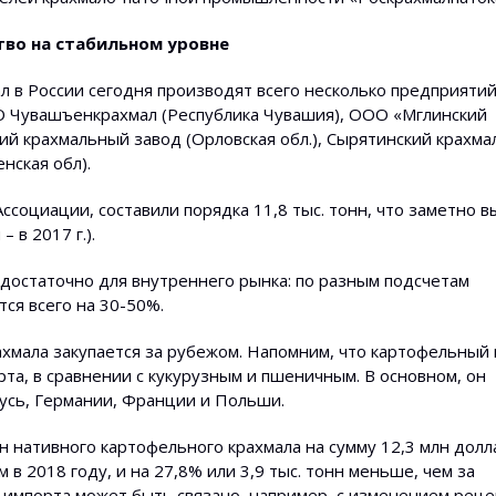
тво на стабильном уровне
 в России сегодня производят всего несколько предприяти
О Чувашъенкрахмал (Республика Чувашия), ООО «Мглинский
ий крахмальный завод (Орловская обл.), Сырятинский крахм
нская обл).
ссоциации, составили порядка 11,8 тыс. тонн, что заметно в
– в 2017 г.).
едостаточно для внутреннего рынка: по разным подсчетам
ся всего на 30-50%.
хмала закупается за рубежом. Напомним, что картофельный 
а, в сравнении с кукурузным и пшеничным. В основном, он
русь, Германии, Франции и Польши.
нн нативного картофельного крахмала на сумму 12,3 млн долл
 в 2018 году, и на 27,8% или 3,9 тыс. тонн меньше, чем за
 импорта может быть связано, например, с изменением рец