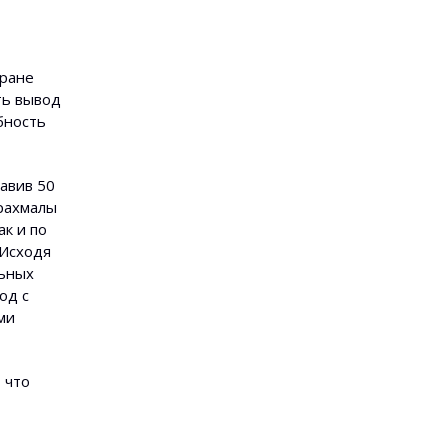
тране
ть вывод
бность
авив 50
крахмалы
к и по
 Исходя
льных
од с
ми
 что