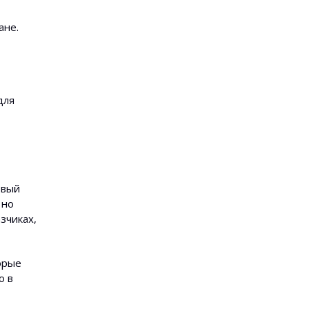
ане.
для
рвый
 но
зчиках,
орые
о в