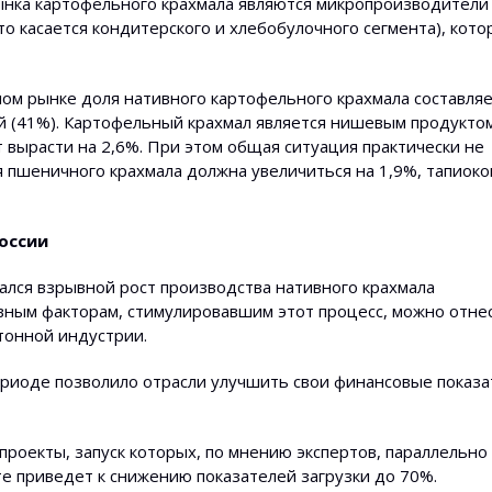
ынка картофельного крахмала являются микропроизводители
 касается кондитерского и хлебобулочного сегмента), кото
ом рынке доля нативного картофельного крахмала составляе
й (41%). Картофельный крахмал является нишевым продуктом
т вырасти на 2,6%. При этом общая ситуация практически не
ля пшеничного крахмала должна увеличиться на 1,9%, тапиоко
оссии
ался взрывной рост производства нативного крахмала
вным факторам, стимулировавшим этот процесс, можно отне
тонной индустрии.
ериоде позволило отрасли улучшить свои финансовые показа
проекты, запуск которых, по мнению экспертов, параллельно 
е приведет к снижению показателей загрузки до 70%.