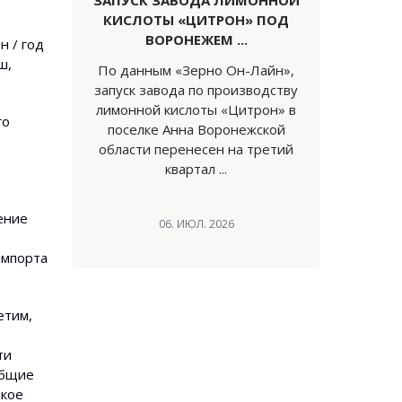
ЗАПУСК ЗАВОДА ЛИМОННОЙ
КИСЛОТЫ «ЦИТРОН» ПОД
ВОРОНЕЖЕМ ...
н / год
ш,
По данным «Зерно Он-Лайн»,
запуск завода по производству
лимонной кислоты «Цитрон» в
го
поселке Анна Воронежской
области перенесен на третий
квартал ...
ение
06. ИЮЛ. 2026
импорта
етим,
ти
общие
акое