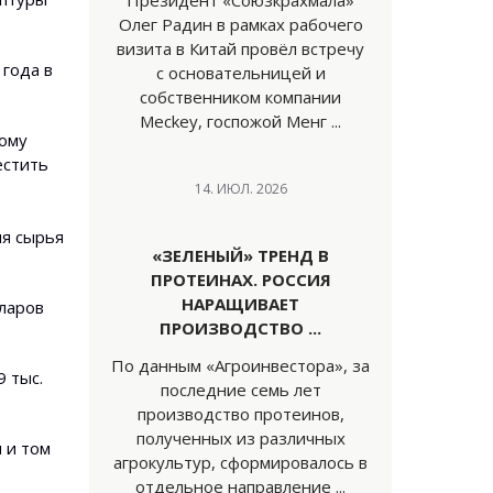
Президент «Союзкрахмала»
Олег Радин в рамках рабочего
визита в Китай провёл встречу
 года в
с основательницей и
собственником компании
Meckey, госпожой Менг ...
ному
естить
14. ИЮЛ. 2026
ия сырья
«ЗЕЛЕНЫЙ» ТРЕНД В
ПРОТЕИНАХ. РОССИЯ
НАРАЩИВАЕТ
лларов
ПРОИЗВОДСТВО ...
По данным «Агроинвестора», за
9 тыс.
последние семь лет
производство протеинов,
полученных из различных
 и том
агрокультур, сформировалось в
отдельное направление ...