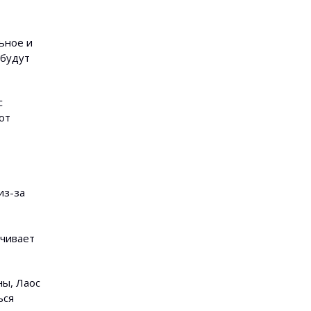
ьное и
 будут
с
от
из-за
ичивает
ны, Лаос
ься