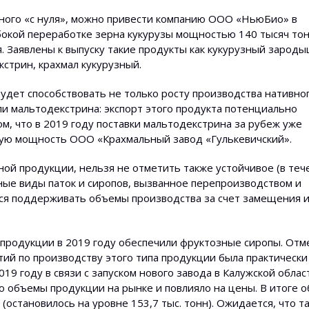
нного «с нуля», можно привести компанию ООО «НьюБио» в
бокой переработке зерна кукурузы мощностью 140 тысяч тон
. Заявлены к выпуску такие продукты как кукурузный зароды
стрин, крахмал кукурузный.
будет способствовать не только росту производства нативно
ли мальтодекстрина: экспорт этого продукта потенциально
том, что в 2019 году поставки мальтодекстрина за рубеж уже
лную мощность ООО «Крахмальный завод «Гулькевичский».
ной продукции, нельзя не отметить также устойчивое (в теч
чные виды паток и сиропов, вызванное перепроизводством и
тся поддерживать объемы производства за счет замещения 
 продукции в 2019 году обеспечили фруктозные сиропы. Отм
тий по производству этого типа продукции была практически
19 году в связи с запуском нового завода в Калужской облас
о объемы продукции на рынке и повлияло на цены. В итоге 
(остановилось на уровне 153,7 тыс. тонн). Ожидается, что т