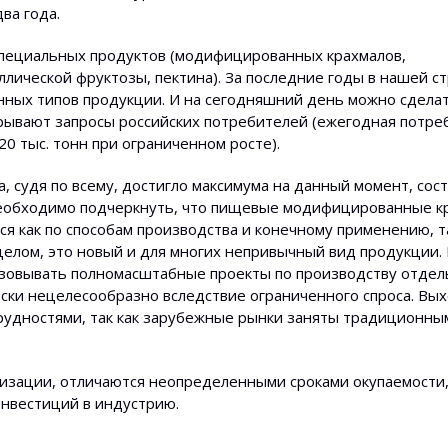
ва года.
 специальных продуктов (модифицированных крахмалов,
ллической фруктозы, пектина). За последние годы в нашей с
нных типов продукции. И на сегодняшний день можно сдела
крывают запросы российских потребителей (ежегодная потре
0 тыс. тонн при ограниченном росте).
 судя по всему, достигло максимума на данный момент, сост
, необходимо подчеркнуть, что пищевые модифицированные 
я как по способам производства и конечному применению, та
 целом, это новый и для многих непривычный вид продукции.
лизовывать полномасштабные проекты по производству отде
ки нецелесообразно вследствие ограниченного спроса. Вых
трудностями, так как зарубежные рынки заняты традиционны
лизации, отличаются неопределенными сроками окупаемости,
инвестиций в индустрию.