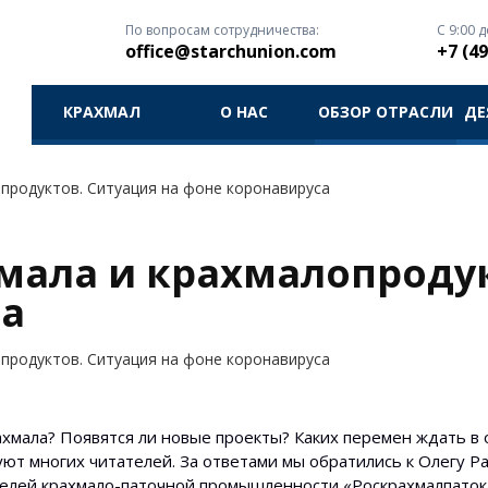
По вопросам сотрудничества:
С 9:00 д
office@starchunion.com
+7 (49
КРАХМАЛ
О НАС
ОБЗОР ОТРАСЛИ
ДЕ
продуктов. Ситуация на фоне коронавируса
мала и крахмалопродук
са
продуктов. Ситуация на фоне коронавируса
ахмала? Появятся ли новые проекты? Каких перемен ждать в 
ют многих читателей. За ответами мы обратились к Олегу Р
елей крахмало-паточной промышленности «Роскрахмалпаток