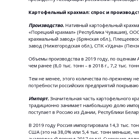
Картофельный крахмал: спрос и производс
Производство.
Нативный картофельный крахмал
«Порецкий крахмал» (Республика Чувашия), ОО
крахмальный завод» (Брянская обл.), Плещеевск
завод (Нижегородская обл.), СПК «Удача» (Пензе
Объемы производства в 2019 году, по оценкам А
чем ранее (8,0 тыс. тонн – в 2018 г., 7,2 тыс. тонн 
Тем не менее, этого количества по-прежнему н
потребности российских предприятий покрывают
Импорт.
Значительная часть картофельного кра
традиционно занимает наибольшую долю импорт
поступает в Россию из Дании, Республики Бела
В 2019 году Россия импортировала 14,3 тыс. то
США (это на 38,0% или 5,4 тыс. тонн меньше, чем
аналогичный период 2017 года). Снижение доли