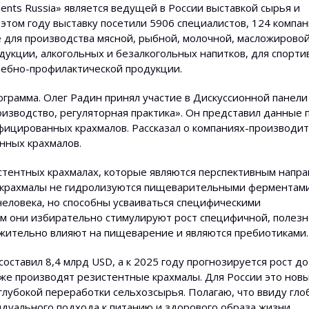
dients Russia» является ведущей в России выставкой сырья и
том году выставку посетили 5906 специалистов, 124 компан
 для производства мясной, рыбной, молочной, масложировой
укции, алкогольных и безалкогольных напитков, для спорти
ечебно-профилактической продукции.
ограмма. Олег Радин принял участие в Дискуссионной панели
зводство, регуляторная практика». Он представил данные 
ицированных крахмалов. Рассказал о компаниях-производит
нных крахмалов.
стентных крахмалах, которые являются перспективным напр
 крахмалы не гидролизуются пищеварительными ферментам
еловека, но способны усваиваться специфическими
ом они избирательно стимулируют рост специфичной, полезн
ожительно влияют на пищеварение и являются пребиотиками.
оставил 8,4 млрд USD, а к 2025 году прогнозируется рост до
же производят резистентные крахмалы. Для России это нов
глубокой переработки сельхозсырья. Полагаю, что ввиду гл
видуального подхода к питанию и здорового образа жизни,