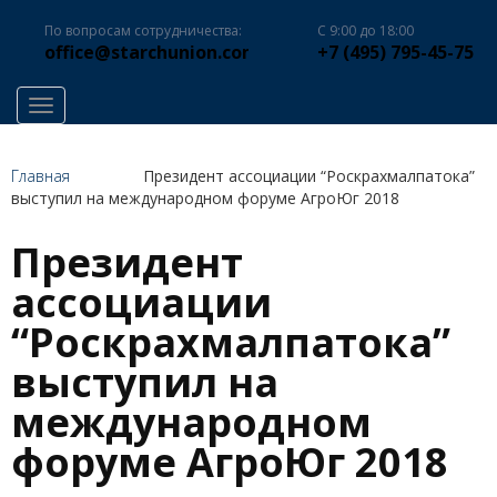
По вопросам сотрудничества:
С 9:00 до 18:00
office@starchunion.com
+7 (495) 795-45-75
Toggle navigation
Главная
Президент ассоциации “Роскрахмалпатока”
выступил на международном форуме АгроЮг 2018
Президент
ассоциации
“Роскрахмалпатока”
выступил на
международном
форуме АгроЮг 2018