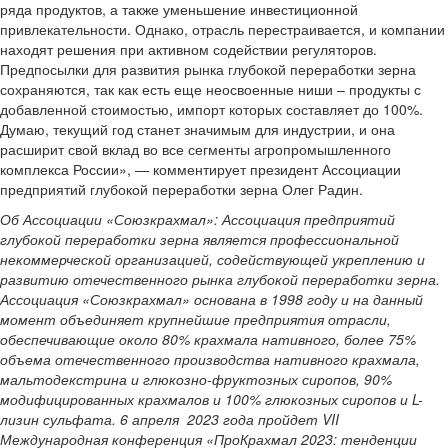
ряда продуктов, а также уменьшение инвестиционной
привлекательности. Однако, отрасль перестраивается, и компании
находят решения при активном содействии регуляторов.
Предпосылки для развития рынка глубокой переработки зерна
сохраняются, так как есть еще неосвоенные ниши – продукты с
добавленной стоимостью, импорт которых составляет до 100%.
Думаю, текущий год станет значимым для индустрии, и она
расширит свой вклад во все сегменты агропромышленного
комплекса России», — комментирует президент Ассоциации
предприятий глубокой переработки зерна Олег Радин.
Об Ассоциации «Союзкрахмал»: Ассоциация предприятий
глубокой переработки зерна является профессиональной
некоммерческой организацией, содействующей укреплению и
развитию отечественного рынка глубокой переработки зерна.
Ассоциация «Союзкрахмал» основана в 1998 году и на данный
момент объединяет крупнейшие предприятия отрасли,
обеспечивающие около 80% крахмала нативного, более 75%
объема отечественного производства нативного крахмала,
мальтодекстрина и глюкозно-фруктозных сиропов, 90%
модифицированных крахмалов и 100% глюкозных сиропов и L-
лизин сульфата. 6 апреля 2023 года пройдет VII
Международная конференция «ПроКрахмал 2023: тенденции