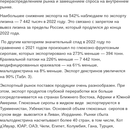
перераспределением рынка и замещением спроса на внутреннем
рынке.
Наибольшее снижение экспорта на 542% наблюдаем по экспорту
лизина — 7 442 тысяч в 2022 году. Это связано с запретом на
вывоз лизина за пределы России, который продлился до конца
2022 года.
По другим категориям значительный спад в 2022 году по
сравнению с 2021 годом произошел по глюкозно-фруктозным
сиропам, которых экспортировано на 273% меньше — 394 тонн.
Крахмальной патоки на 226% меньше — 7 442 тонн,
модифицированных крахмалов — на 61% меньше,
мальтодекстрина на 8% меньше. Экспорт декстринов увеличился
на 90% (Табл. 3).
Экспортный рынок поставок продукции очень разнообразен. При
этом, экспорт продуктов глубокой переработки все больше
сосредотачивается на странах Ближнего Востока, Африки и Южной
Америки. Глюкозные сиропы в жидком виде экспортируются в
Туркменистан, Узбекистан. Основной объем глюкозных сиропов в
сухом виде вывозится в Ливан, Иорданию. Рынки сбыта
мальтодекстрина насчитывают более 40 стран, в том числе, Кот
д’Ивуар, ЮАР, ОАЭ, Чили, Египет, Колумбия, Гана, Турция,