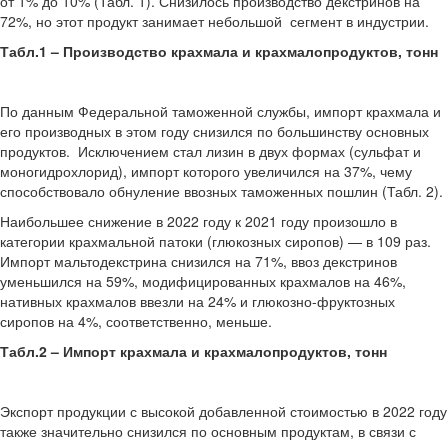
от 1% до 10% (Табл. 1). Снизилось производство декстринов на
72%, но этот продукт занимает небольшой сегмент в индустрии.
Табл.1 – Производство крахмала и крахмалопродуктов, тонн
По данным Федеральной таможенной службы, импорт крахмала и
его производных в этом году снизился по большинству основных
продуктов. Исключением стал лизин в двух формах (сульфат и
моногидрохлорид), импорт которого увеличился на 37%, чему
способствовало обнуление ввозных таможенных пошлин (Табл. 2).
Наибольшее снижение в 2022 году к 2021 году произошло в
категории крахмальной патоки (глюкозных сиропов) — в 109 раз.
Импорт мальтодекстрина снизился на 71%, ввоз декстринов
уменьшился на 59%, модифицированных крахмалов на 46%,
нативных крахмалов ввезли на 24% и глюкозно-фруктозных
сиропов на 4%, соответственно, меньше.
Табл.2 – Импорт крахмала и крахмалопродуктов, тонн
Экспорт продукции с высокой добавленной стоимостью в 2022 году
также значительно снизился по основным продуктам, в связи с