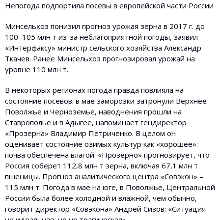
Непогода подпортила посевы в европейской части России
Минсельхоз понизил прогноз урожая зерна в 2017 г. до
100–105 млн т из-за неблагоприятной погоды, заявил
«Интерфаксу» министр сельского хозяйства Александр
Ткачев. Ранее Минсельхоз прогнозировал урожай на
уровне 110 млн т.
В некоторых регионах погода правда повлияла на
состояние посевов: в мае заморозки затронули Верхнее
Поволжье и Черноземье, наводнения прошли на
Ставрополье и в Адыгее, напоминает гендиректор
«Прозерна» Владимир Петриченко. В целом он
оценивает состояние озимых культур как «хорошее»:
почва обеспечена влагой. «Прозерно» прогнозирует, что
Россия соберет 112,8 млн т зерна, включая 67,1 млн т
пшеницы. Прогноз аналитического центра «Совэкон» –
115 млн т. Погода в мае на юге, в Поволжье, Центральной
России была более холодной и влажной, чем обычно,
говорит директор «Совэкона» Андрей Сизов: «Ситуация
не идеальная, но не трагическая».